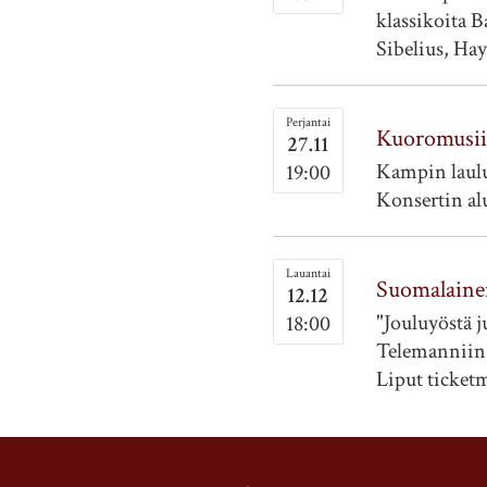
klassikoita B
Sibelius, Hay
Perjantai
Kuoromusii
27.11
Kampin laulu
19:00
Konsertin alu
Lauantai
Suomalaine
12.12
"Jouluyöstä j
18:00
Telemanniin"
Liput ticketm