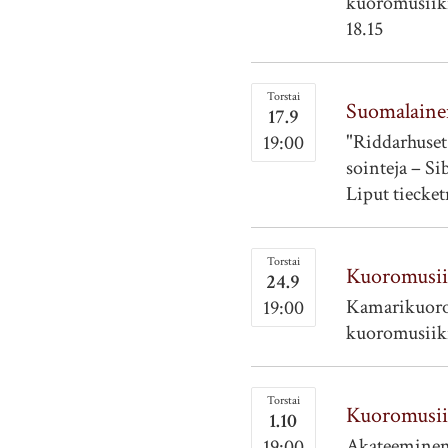
kuoromusiiki
18.15
Torstai
Suomalaine
17.9
"Riddarhuset
19:00
sointeja – Si
Liput tiecket
Torstai
Kuoromusii
24.9
Kamarikuoro 
19:00
kuoromusiikin
Torstai
Kuoromusii
1.10
Akateeminen 
19:00