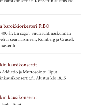
nkausikonsertit.fi Konsertin alustus klo
n barokkiorkesteri FiBO
 400 år: En saga". Suuriruhtinaskunnan
belius seuralaisineen, Romberg ja Crusell.
master.fi
kin kausikonsertit
Addictio ja Murtosointu, liput
kausikonsertit.fi. Alustus klo 18.15
kin kausikonsertit
laulu, liput