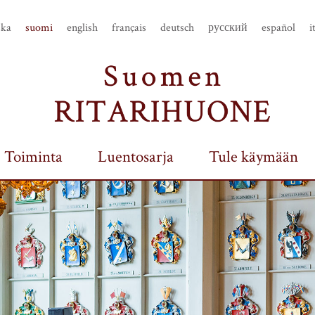
ska
suomi
english
français
deutsch
русский
español
i
Toiminta
Luentosarja
Tule käymään