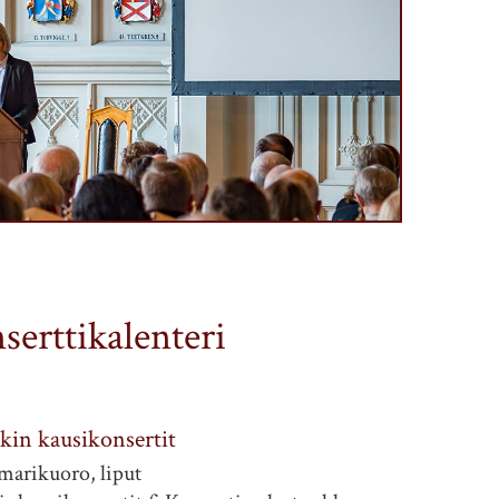
serttikalenteri
kin kausikonsertit
marikuoro, liput