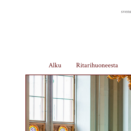
Finlands riddarhus
sven
Alku
Ritarihuoneesta