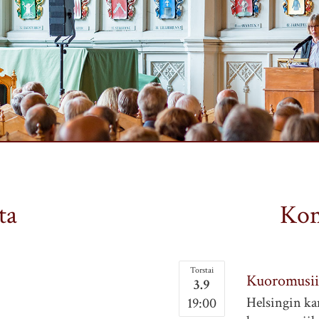
ta
Kon
Torstai
Kuoromusii
3.9
Helsingin ka
19:00