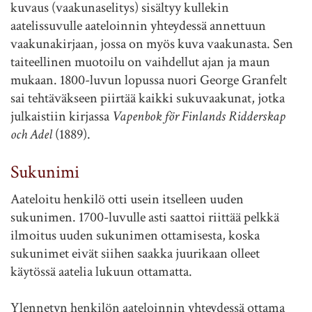
kuvaus (vaakunaselitys) sisältyy kullekin
aatelissuvulle aateloinnin yhteydessä annettuun
vaakunakirjaan, jossa on myös kuva vaakunasta. Sen
taiteellinen muotoilu on vaihdellut ajan ja maun
mukaan. 1800-luvun lopussa nuori George Granfelt
sai tehtäväkseen piirtää kaikki sukuvaakunat, jotka
julkaistiin kirjassa
Vapenbok för Finlands Ridderskap
och Adel
(1889).
Sukunimi
Aateloitu henkilö otti usein itselleen uuden
sukunimen. 1700-luvulle asti saattoi riittää pelkkä
ilmoitus uuden sukunimen ottamisesta, koska
sukunimet eivät siihen saakka juurikaan olleet
käytössä aatelia lukuun ottamatta.
Ylennetyn henkilön aateloinnin yhteydessä ottama