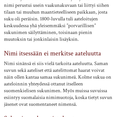
nimi perustui usein vaakunakuvaan tai liittyi siihen
tilaan tai muuhun maantieteelliseen paikkaan, josta
suku oli peräisin. 1800-luvulla tuli aateloitujen
keskuudessa yhä yleisemmäksi ”porvarillisen”
sukunimen säilyttäminen, toisinaan pienin
muutoksin tai jonkinlaisin lisäyksin.
Nimi itsessään ei merkitse aateluutta
Nimi sinänsä ei siis vielä tarkoita aateluutta. Saman
suvun sekä aateliset että aatelittomat haarat voivat
näin ollen kantaa samaa sukunimeä. Kolme sukua on
aateloinnin yhteydessä ottanut itselleen
suomenkielisen sukunimen. Myös muissa suvuissa
esiintyy suomalaisia nimimuotoja, koska tietyt suvun
jäsenet ovat suomentaneet nimensä.