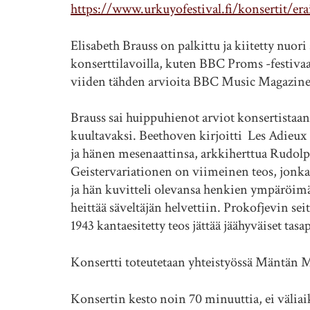
https://www.urkuyofestival.fi/konsertit/erai
Elisabeth Brauss on palkittu ja kiitetty nuori
konserttilavoilla, kuten BBC Proms -festiv
viiden tähden arvioita BBC Music Magazinel
Brauss sai huippuhienot arviot konsertistaa
kuultavaksi. Beethoven kirjoitti Les Adieux 
ja hänen mesenaattinsa, arkkiherttua Rudol
Geistervariationen on viimeinen teos, jonka
ja hän kuvitteli olevansa henkien ympäröimä
heittää säveltäjän helvettiin. Prokofjevin s
1943 kantaesitetty teos jättää jäähyväiset tas
Konsertti toteutetaan yhteistyössä Mäntän M
Konsertin kesto noin 70 minuuttia, ei väliai