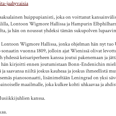
ta-jaahyvaisia
 saksalainen huippupianisti, joka on voittanut kansainvälisi
aalilla, Lontoon Wigmore Hallissa ja Hampurin Elbphilhar
ta, ja hän on noussut yhdeksi tämän sukupolven lupaavim
n Lontoon Wigmore Hallissa, jonka ohjelman hän nyt tuo Ur
-sonaatin vuonna 1809, jolloin ajat Wienissä olivat levot
ph yhdessä keisariperheen kanssa joutui pakenemaan ja 
 hän kirjoitti ennen joutumistaan Bonn-Endenichin mielis
 ja saavansa niiltä joskus kauheaa ja joskus ihmeellistä 
eitsemäs pianosonaatti, lisänimeltään Leningrad on yksi sä
apainoiselle maailmalle, joka kulkee kohti uhkaavaa ja ahdi
usiikkijuhlien kanssa.
kaa.