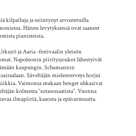
ä kilpailuja ja esiintynyt arvostetuilla
moniessa. Hänen levytyksensä ovat saaneet
mista pianisteista.
kuyö ja Aaria -festivaalin yleisön
tomat. Napoleonin piiritysjoukot lähestyivät
jättämään kaupungin. Schumannin
airaalaan. Säveltäjän mielenterveys horjui
musiikkia. Vaimonsa mukaan henget uhkasivat
veltäjän kolmesta “sotasonaatista”. Vuonna
stavaa ilmapiiriä, kaaosta ja epävarmuutta.