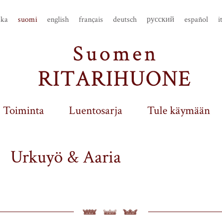
ska
suomi
english
français
deutsch
русский
español
i
Toiminta
Luentosarja
Tule käymään
Urkuyö & Aaria