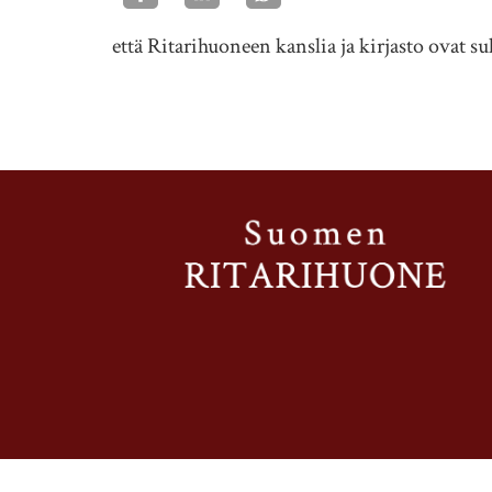
että Ritarihuoneen kanslia ja kirjasto ovat sul