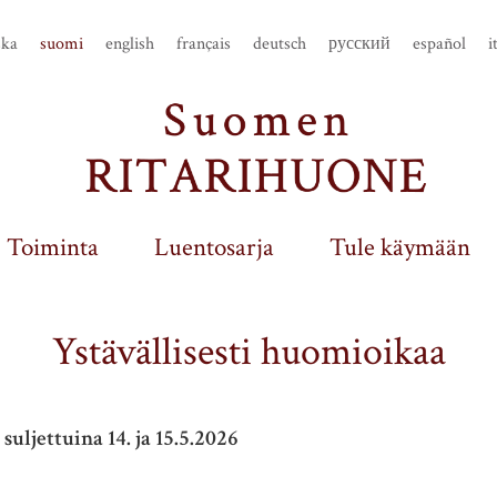
ska
suomi
english
français
deutsch
русский
español
i
Toiminta
Luentosarja
Tule käymään
Ystävällisesti huomioikaa
suljettuina 14. ja 15.5.2026