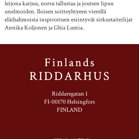
leijona karjuu, norsu tallustaa ja joutsen lipuu
unelmoiden. Iloisen soittoyhtyeen vierellä
eläihahmoista inspiroituen esiintyvät sirkustaiteilijat
Annika Koljonen ja Ghia Lumia.
Riddaregatan 1
FI-00170 Helsingfors
FINLAND