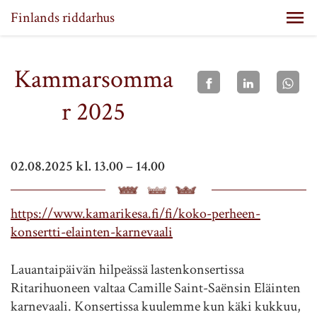
Finlands riddarhus
Kammarsomma
r 2025
02.08.2025 kl. 13.00 – 14.00
https://www.kamarikesa.fi/fi/koko-perheen-
konsertti-elainten-karnevaali
Lauantaipäivän hilpeässä lastenkonsertissa
Ritarihuoneen valtaa Camille Saint-Saënsin Eläinten
karnevaali. Konsertissa kuulemme kun käki kukkuu,