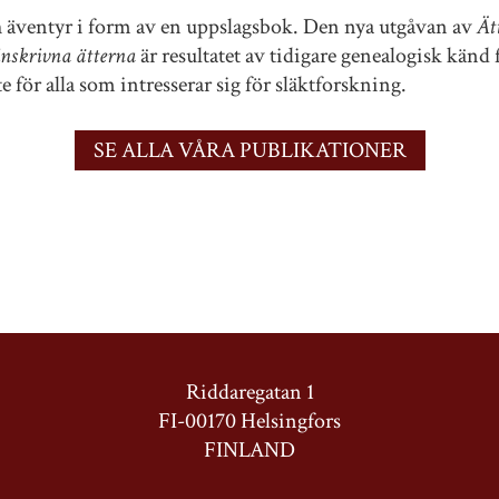
h äventyr i form av en uppslagsbok. Den nya utgåvan av
Ät
inskrivna ätterna
är resultatet av tidigare genealogisk känd 
e för alla som intresserar sig för släktforskning.
SE ALLA VÅRA PUBLIKATIONER
Riddaregatan 1
FI-00170 Helsingfors
FINLAND