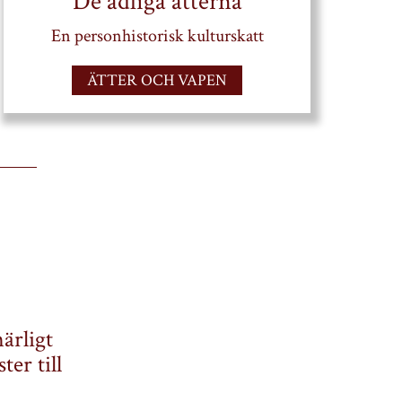
De adliga ätterna
En personhistorisk kulturskatt
ÄTTER OCH VAPEN
ärligt
er till