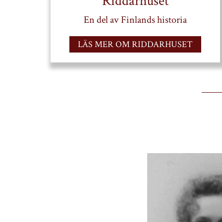
Riddarhuset
En del av Finlands historia
LÄS MER OM RIDDARHUSET