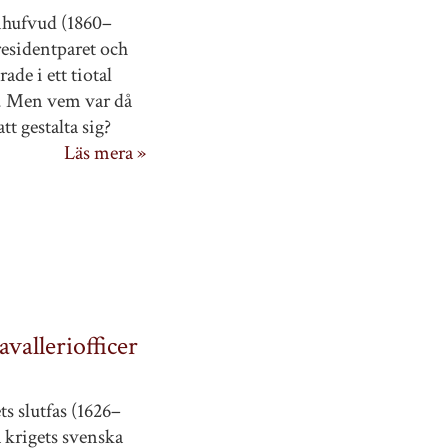
nhufvud (1860–
residentparet och
de i ett tiotal
. Men vem var då
t gestalta sig?
Läs mera »
valleriofficer
s slutfas (1626–
a krigets svenska