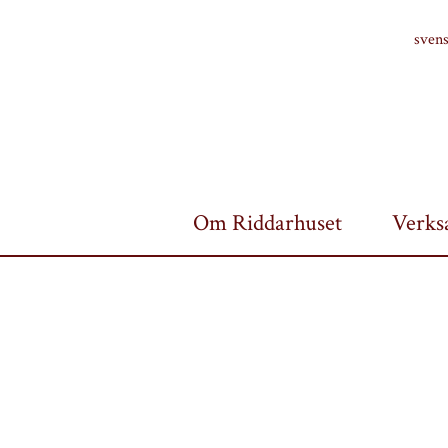
Finlands riddarhus
sven
Om Riddarhuset
Verks