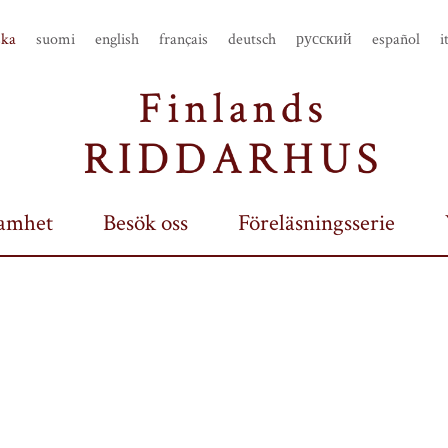
ska
suomi
english
français
deutsch
русский
español
i
amhet
Besök oss
Föreläsningsserie