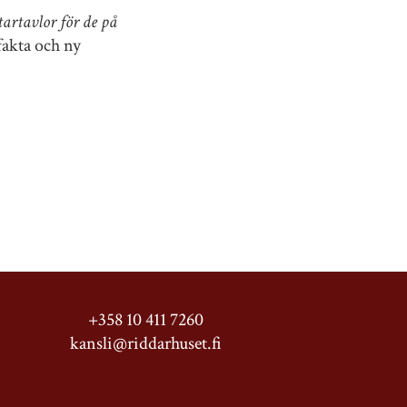
tartavlor för de på
fakta och ny
+358 10 411 7260
kansli@riddarhuset.fi