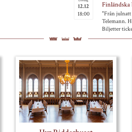
Lördag
Finländska
12.12
"Från julnatt 
18:00
Telemann. He
Biljetter tick