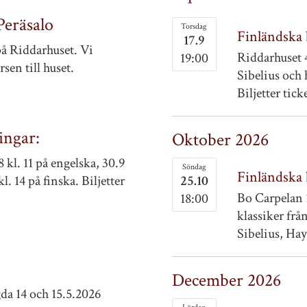
Peräsalo
Torsdag
Finländska
17.9
på Riddarhuset. Vi
Riddarhuset 
19:00
en till huset.
Sibelius och
Biljetter tick
ingar:
Oktober 2026
.8 kl. 11 på engelska, 30.9
Söndag
Finländska
kl. 14 på finska. Biljetter
25.10
Bo Carpelan 1
18:00
klassiker frå
Sibelius, Hay
December 2026
gda 14 och 15.5.2026