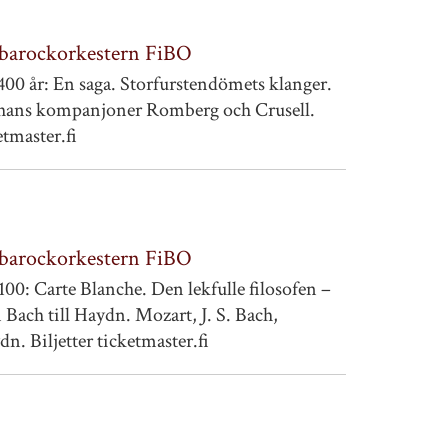
 barockorkestern FiBO
400 år: En saga. Storfurstendömets klanger.
 hans kompanjoner Romberg och Crusell.
etmaster.fi
 barockorkestern FiBO
00: Carte Blanche. Den lekfulle filosofen –
n Bach till Haydn. Mozart, J. S. Bach,
dn. Biljetter ticketmaster.fi