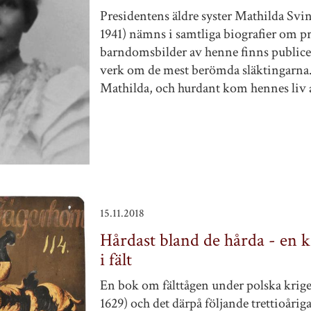
Presidentens äldre syster Mathilda Svi
1941) nämns i samtliga biografier om p
barndomsbilder av henne finns publicera
verk om de mest berömda släktingarna
Mathilda, och hurdant kom hennes liv at
15.11.2018
Hårdast bland de hårda - en ka
i fält
En bok om fälttågen under polska kriget
1629) och det därpå följande trettioårig