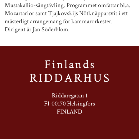
Mustakallio-sångtävling. Programmet omfattar bl.a.
Mozartarior samt Tjajkovskijs Nötknäpparsvit i ett
mästerligt arrangemang för kammarorkester.
Dirigent är Jan Söderblom.
Riddaregatan 1
FI-00170 Helsingfors
FINLAND