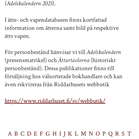
(
Adelskalendern 2025
).
I ätte- och vapendatabasen finns kortfattad
information om ätterna samt bild på respektive
ätts vapen.
För personbestånd hänvisar vi till
Adelskalendern
(presensmatrikel) och
Ättartavlorna
(historiskt
personbestånd). Dessa publikationer finns till
försäljning hos välsorterade bokhandlare och kan
även rekvireras från Riddarhusets webbutik
https://www.riddarhuset.fi/sv/webbutik/
A
B
C
D
E
F
G
H
I
J
K
L
M
N
O
P
Q
R
S
T