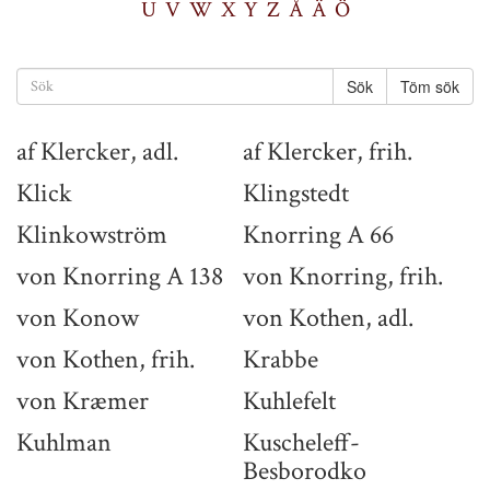
U
V
W
X
Y
Z
Å
Ä
Ö
Töm sök
af Klercker, adl.
af Klercker, frih.
Klick
Klingstedt
Klinkowström
Knorring A 66
von Knorring A 138
von Knorring, frih.
von Konow
von Kothen, adl.
von Kothen, frih.
Krabbe
von Kræmer
Kuhlefelt
Kuhlman
Kuscheleff-
Besborodko