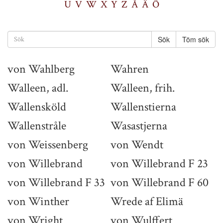
U
V
W
X
Y
Z
Å
Ä
Ö
Töm sök
von Wahlberg
Wahren
Walleen, adl.
Walleen, frih.
Wallensköld
Wallenstierna
Wallenstråle
Wasastjerna
von Weissenberg
von Wendt
von Willebrand
von Willebrand F 23
von Willebrand F 33
von Willebrand F 60
von Winther
Wrede af Elimä
von Wright
von Wulffert