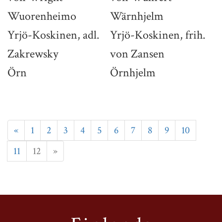
Wuorenheimo
Wärnhjelm
Yrjö-Koskinen, adl.
Yrjö-Koskinen, frih.
Zakrewsky
von Zansen
Örn
Örnhjelm
«
1
2
3
4
5
6
7
8
9
10
11
12
»