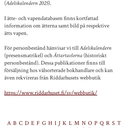
(
Adelskalendern 2025
).
I ätte- och vapendatabasen finns kortfattad
information om ätterna samt bild på respektive
ätts vapen.
För personbestånd hänvisar vi till
Adelskalendern
(presensmatrikel) och
Ättartavlorna
(historiskt
personbestånd). Dessa publikationer finns till
försäljning hos välsorterade bokhandlare och kan
även rekvireras från Riddarhusets webbutik
https://www.riddarhuset.fi/sv/webbutik/
A
B
C
D
E
F
G
H
I
J
K
L
M
N
O
P
Q
R
S
T